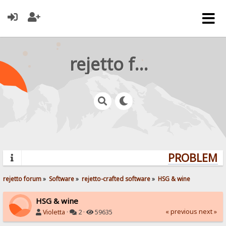
rejetto forum
PROBLEMS?
rejetto forum
»
Software
»
rejetto-crafted software
»
HSG & wine
HSG & wine
« previous
next »
Violetta
·
2 ·
59635