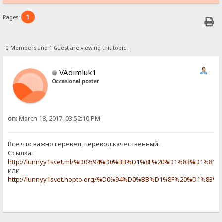
1
Pages:
0 Members and 1 Guest are viewing this topic.
VAdimluk1
Occasional poster
on:
March 18, 2017, 03:52:10 PM
Все что важно перевел, перевод качественный.
Ссылка:
http://lunnyy1svet.ml/%D0%94%D0%BB%D1%8F%20%D1%83%D1%
или
http://lunnyy1svet.hopto.org/%D0%94%D0%BB%D1%8F%20%D1%