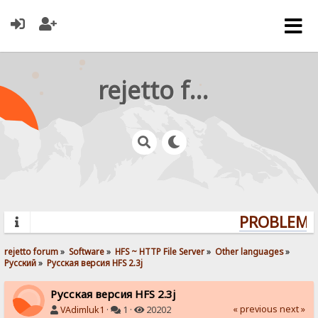
rejetto forum
PROBLEMS?
rejetto forum
»
Software
»
HFS ~ HTTP File Server
»
Other languages
»
Pусский
»
Русская версия HFS 2.3j
Русская версия HFS 2.3j
« previous
next »
VAdimluk1
·
1 ·
20202