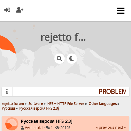
rejetto forum
PROBLEMS?
rejetto forum
»
Software
»
HFS ~ HTTP File Server
»
Other languages
»
Pусский
»
Русская версия HFS 2.3j
Русская версия HFS 2.3j
« previous
next »
VAdimluk1
·
1 ·
20193