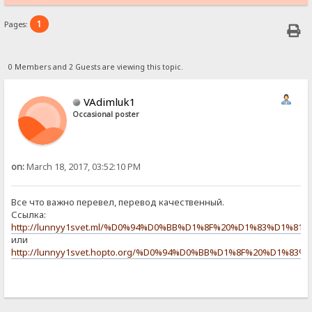
1
Pages:
0 Members and 2 Guests are viewing this topic.
VAdimluk1
Occasional poster
on:
March 18, 2017, 03:52:10 PM
Все что важно перевел, перевод качественный.
Ссылка:
http://lunnyy1svet.ml/%D0%94%D0%BB%D1%8F%20%D1%83%D1%
или
http://lunnyy1svet.hopto.org/%D0%94%D0%BB%D1%8F%20%D1%