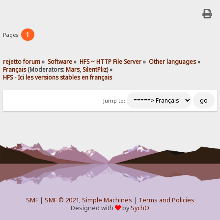
1
Pages:
rejetto forum
»
Software
»
HFS ~ HTTP File Server
»
Other languages
»
Français
(Moderators:
Mars
,
SilentPliz
) »
HFS - Ici les versions stables en français 
Jump to:
SMF
|
SMF © 2021
,
Simple Machines
|
Terms and Policies
Designed with
by
SychO