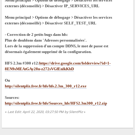
Menu principal > Options de débogage > Désactiver les services
externes (déconseillé) > Désactiver IP_SERVICES_URL
Menu principal > Options de débogage > Désactiver les services
externes (déconseillé) > Désactiver SELF_TEST_URL
- Correction de 2 petits bugs dans hfs:
Plus de doublons dans 'Adresses personnalisées'.
Lors de la suppression d'un compte DDNS, le mot de passe est
désormais également supprimé de la configuration.
HFS 2.3m #300 r12:
https://drive.google.com/folderview?id=1-
8EN9sMEAtGAy28n-z272sVGfEnlkKbD
Ou
http://silentpliz.free.fr/hfs/hfs.2.3m_300_r12.exe
Sources:
http://silentpliz.free.fr/hfs/Sources_hfs/HFS2.3m300_r12.zip
«
Last Edit: April 22, 2020, 03:27:50 PM by SilentPliz
»