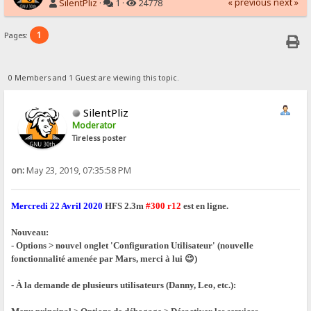
« previous
next »
SilentPliz
·
1 ·
24778
1
Pages:
0 Members and 1 Guest are viewing this topic.
SilentPliz
Moderator
Tireless poster
on:
May 23, 2019, 07:35:58 PM
Mercredi 22 Avril 2020
HFS 2.3m
#300 r12
est en ligne.
Nouveau:
- Options > nouvel onglet 'Configuration Utilisateur' (nouvelle
fonctionnalité amenée par Mars, merci à lui 😉)
- À la demande de plusieurs utilisateurs (Danny, Leo, etc.):