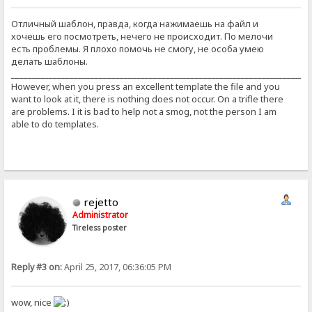
Отличный шаблон, правда, когда нажимаешь на файл и
хочешь его посмотреть, нечего не происходит. По мелочи
есть проблемы. Я плохо помочь не смогу, не особа умею
делать шаблоны.
_______________________________________________________________________
However, when you press an excellent template the file and you
want to look at it, there is nothing does not occur. On a trifle there
are problems. I it is bad to help not a smog, not the person I am
able to do templates.
rejetto
Administrator
Tireless poster
Reply #3 on:
April 25, 2017, 06:36:05 PM
wow, nice