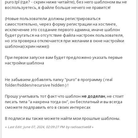
puro.tpl (где? - скрин ниже читайте), без него шаблоном вы не
воспользуетесь, в файле больше нечего не правится!
(Новые пользователи должны регистрироваться
самостоятельно, через форму регистрации на хостинге,
исключение это создание первого админа, иначе шаблон
будет ругаться на отсутствие файла настроек пользователя,
но эта проверка отключается при желании в окне настройки
шаблона(скрин ниже))
При первом запуске вам будет предложено указать первые
настройки шаблона
Не забываем добавлять папку "puro" в программу ( real
folder/hidden/recursive hidden ) !
Прошу учитывать тот факт что шаблон
не доделан
, не стоит
писать типа "а нахрена тогда он", он бесплатный и вы всегда
сможете подправить его в своих интересах
В подписи вы также можете найти мои прошлые шаблоны.
«
Last Edit: June 07, 2024, 02:09:27 PM by radioactive68
»