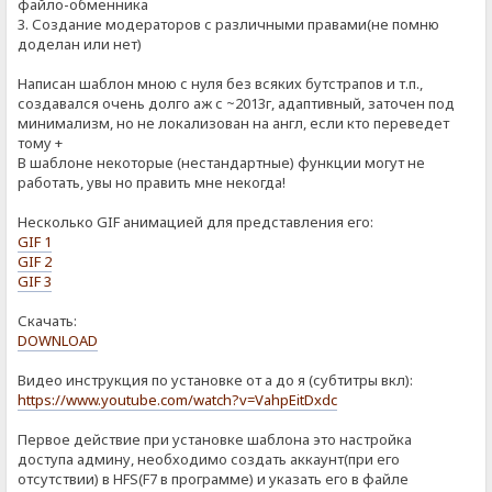
файло-обменника
3. Создание модераторов с различными правами(не помню
доделан или нет)
Написан шаблон мною с нуля без всяких бутстрапов и т.п.,
создавался очень долго аж с ~2013г, адаптивный, заточен под
минимализм, но не локализован на англ, если кто переведет
тому +
В шаблоне некоторые (нестандартные) функции могут не
работать, увы но править мне некогда!
Несколько GIF анимацией для представления его:
GIF 1
GIF 2
GIF 3
Скачать:
DOWNLOAD
Видео инструкция по установке от а до я (субтитры вкл):
https://www.youtube.com/watch?v=VahpEitDxdc
Первое действие при установке шаблона это настройка
доступа админу, необходимо создать аккаунт(при его
отсутствии) в HFS(F7 в программе) и указать его в файле