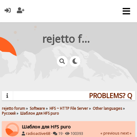
rejetto forum
PROBLEMS? QUES
rejetto forum
»
Software
»
HFS ~ HTTP File Server
»
Other languages
»
Pусский
»
Шаблон для HFS puro
Шаблон для HFS puro
« previous
next »
radioactive68
·
19 ·
100393