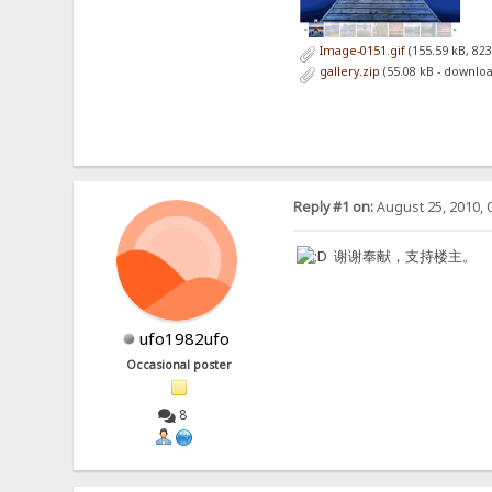
Image-0151.gif
(155.59 kB, 82
gallery.zip
(55.08 kB - downlo
Reply #1 on:
August 25, 2010, 
谢谢奉献，支持楼主。
ufo1982ufo
Occasional poster
8