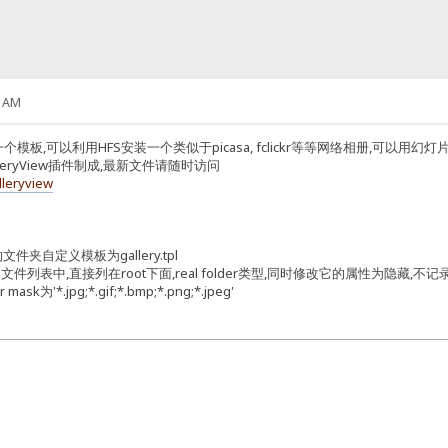
3 AM
模板,可以利用HFS安装一个类似于picasa, fclickr等等网络相册,可
lleryView插件制成,最新文件请随时访问
lleryview
夹自定义模板为gallery.tpl
FS文件列表中,直接列在root下面,real folder类型,同时修改它的属性为隐藏,不
为'*.jpg;*.gif;*.bmp;*.png;*.jpeg'