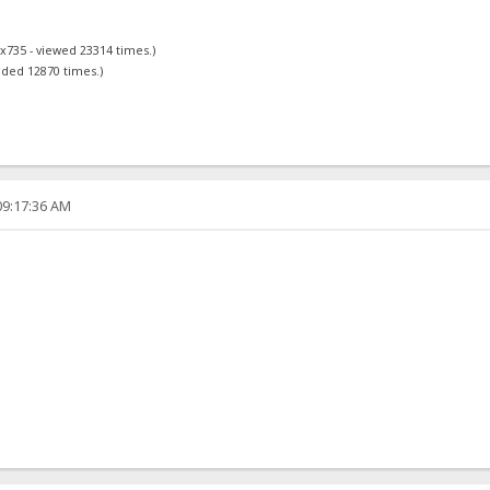
3x735 - viewed 23314 times.)
aded 12870 times.)
09:17:36 AM