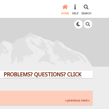
HOME
HELP
SEARCH
ROBLEMS? QUESTIONS? CLICK HERE!
« previous
next »