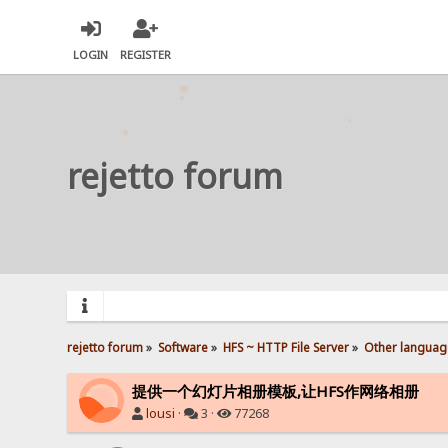
LOGIN
REGISTER
rejetto forum
rejetto forum
»
Software
»
HFS ~ HTTP File Server
»
Other languag
提供一个幻灯片相册模板,让HFS作网络相册
lousi
·
3 ·
77268