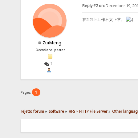
Reply #2 on:
December 19, 201
在2.2f上工作不太正常。
ZuiMeng
Occasional poster
2
1
Pages:
rejetto forum
»
Software
»
HFS ~ HTTP File Server
»
Other languag